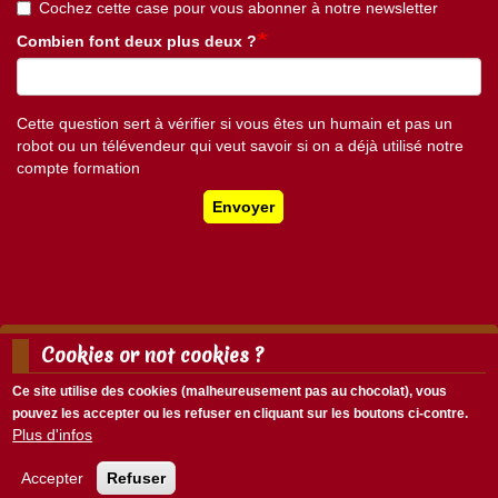
Cochez cette case pour vous abonner à notre newsletter
Combien font deux plus deux ?
Cette question sert à vérifier si vous êtes un humain et pas un
robot ou un télévendeur qui veut savoir si on a déjà utilisé notre
compte formation
Envoyer
Cookies or not cookies ?
Mentions légales
Nous écrire
Ce site utilise des cookies (malheureusement pas au chocolat), vous
Menu
pouvez les accepter ou les refuser en cliquant sur les boutons ci-contre.
Menu
Pied
Plus d'infos
Se connecter
du
de
compte
page
Accepter
Refuser