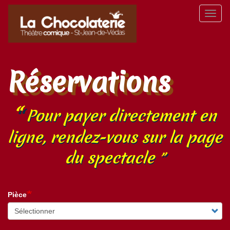
Aller
Toggl
au
naviga
contenu
principal
Réservations
Pour payer directement en
ligne, rendez-vous sur la page
du spectacle
Pièce