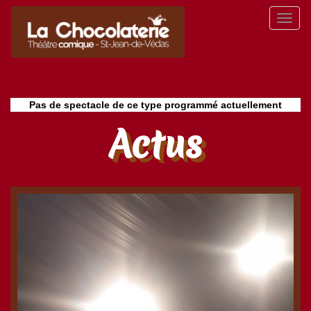
Aller
Toggl
au
naviga
contenu
principal
Pas de spectacle de ce type programmé actuellement
Actus