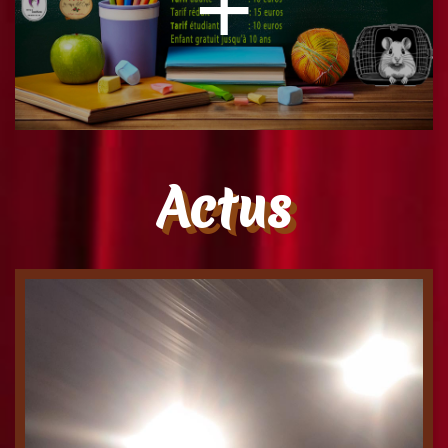
+
Une psychologue mandatée par le
Actus
ministère de l’Éducation Nationale, est
envoyée en mission dans une école
maternelle pour rencontrer la Directrice et
deux instituteurs dans la salle des profs.
Prochaines séances
Vendredi 25/09/2026 à 19H15
Samedi 26/09/2026 à 19H15