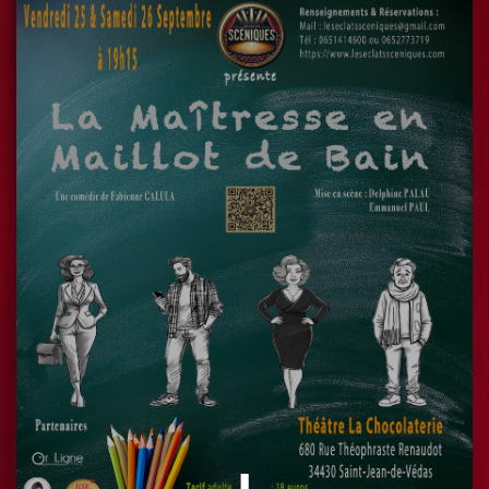
C'est l'histoire de deux infirmières. Qui en
fait ne sont pas vraiment infirmières. Et
d'une rousse bourgeoise BCBG qui va à
l'hôpital avec son garde du corps.
Mais en fait, il va se passer un truc. Parce
que sinon s'il se passe rien, on s'emmerde
un peu.
Dernière séance !
Jeudi 30/07/2026 à 21H00