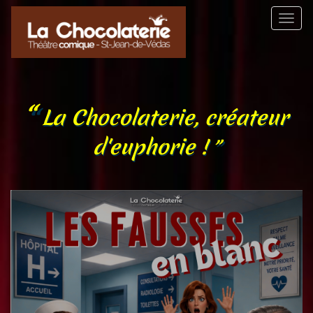
Aller
Toggl
au
naviga
contenu
principal
La Chocolaterie, créateur
d'euphorie !