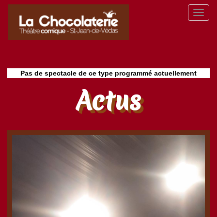
Aller
Toggl
au
naviga
contenu
principal
Pas de spectacle de ce type programmé actuellement
Actus