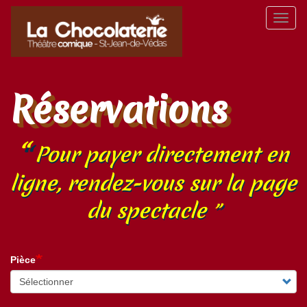
Aller
Toggl
au
naviga
contenu
principal
Réservations
Pour payer directement en
ligne, rendez-vous sur la page
du spectacle
Pièce