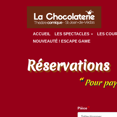
Navigation
Aller
principale
au
contenu
principal
ACCUEIL
LES SPECTACLES
LES COU
NOUVEAUTÉ ! ESCAPE GAME
Réservations
Pour pay
Pièce