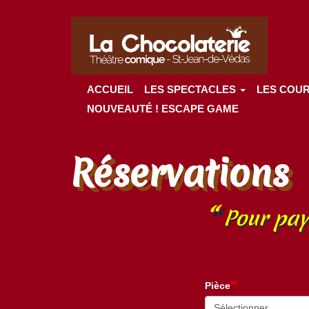
Navigation
Aller
principale
au
contenu
principal
ACCUEIL
LES SPECTACLES
LES COU
NOUVEAUTÉ ! ESCAPE GAME
Réservations
Pour pay
Pièce