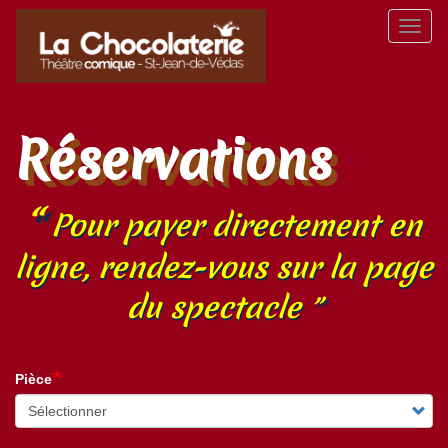
Aller
Toggl
au
naviga
contenu
principal
Réservations
Pour payer directement en
ligne, rendez-vous sur la page
du spectacle
Pièce