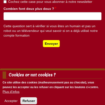
Cochez cette case pour vous abonner à notre newsletter
Combien font deux plus deux ?
Cette question sert à vérifier si vous êtes un humain et pas un
robot ou un télévendeur qui veut savoir si on a déjà utilisé notre
compte formation
Envoyer
Cookies or not cookies ?
Mentions légales
Nous écrire
Ce site utilise des cookies (malheureusement pas au chocolat), vous
Menu
pouvez les accepter ou les refuser en cliquant sur les boutons ci-contre.
Menu
Pied
Plus d'infos
Se connecter
du
de
compte
page
Accepter
Refuser