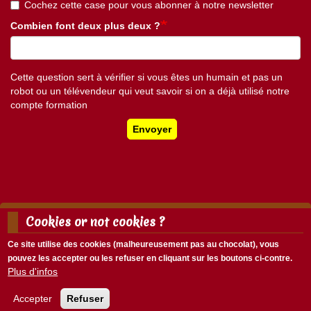
Cochez cette case pour vous abonner à notre newsletter
Combien font deux plus deux ?
Cette question sert à vérifier si vous êtes un humain et pas un
robot ou un télévendeur qui veut savoir si on a déjà utilisé notre
compte formation
Envoyer
Cookies or not cookies ?
Mentions légales
Nous écrire
Ce site utilise des cookies (malheureusement pas au chocolat), vous
Menu
pouvez les accepter ou les refuser en cliquant sur les boutons ci-contre.
Menu
Pied
Plus d'infos
Se connecter
du
de
compte
page
Accepter
Refuser