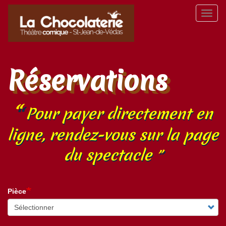
Aller
Toggl
au
naviga
contenu
principal
Réservations
Pour payer directement en
ligne, rendez-vous sur la page
du spectacle
Pièce