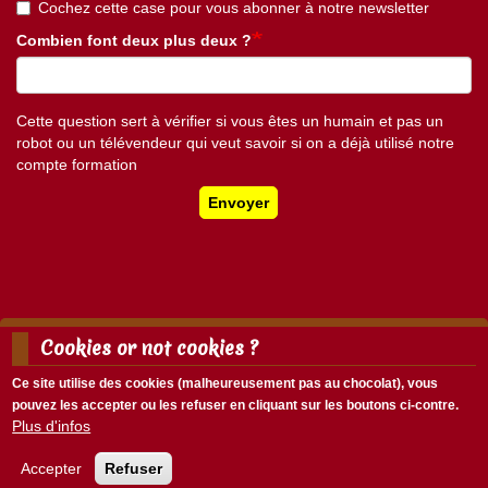
Cochez cette case pour vous abonner à notre newsletter
Combien font deux plus deux ?
Cette question sert à vérifier si vous êtes un humain et pas un
robot ou un télévendeur qui veut savoir si on a déjà utilisé notre
compte formation
Envoyer
Cookies or not cookies ?
Mentions légales
Nous écrire
Ce site utilise des cookies (malheureusement pas au chocolat), vous
Menu
pouvez les accepter ou les refuser en cliquant sur les boutons ci-contre.
Menu
Pied
Plus d'infos
Se connecter
du
de
compte
page
Accepter
Refuser