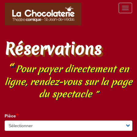
Aller
Toggl
au
naviga
contenu
principal
Réservations
Pour payer directement en
ligne, rendez-vous sur la page
du spectacle
Pièce