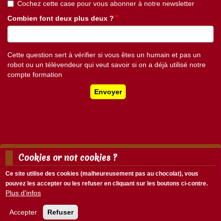
Cochez cette case pour vous abonner à notre newsletter
Combien font deux plus deux ?
Cette question sert à vérifier si vous êtes un humain et pas un
robot ou un télévendeur qui veut savoir si on a déjà utilisé notre
compte formation
Envoyer
Cookies or not cookies ?
Mentions légales
Nous écrire
Ce site utilise des cookies (malheureusement pas au chocolat), vous
Menu
pouvez les accepter ou les refuser en cliquant sur les boutons ci-contre.
Menu
Pied
Plus d'infos
Se connecter
du
de
compte
page
Accepter
Refuser