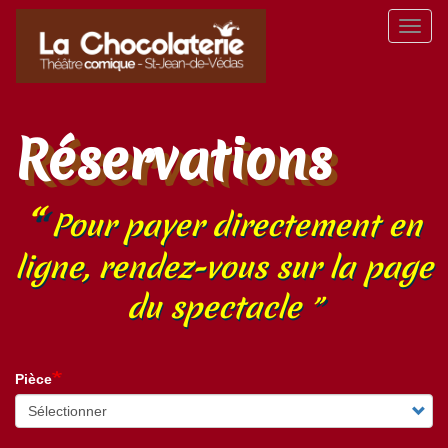
Aller
Toggl
au
naviga
contenu
principal
Réservations
Pour payer directement en
ligne, rendez-vous sur la page
du spectacle
Pièce